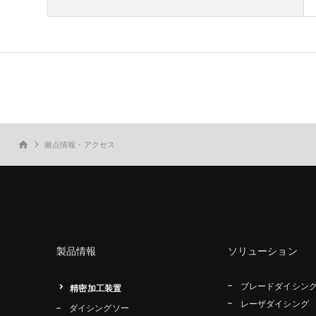
拠点情報・アクセス
home
製品情報
ソリューション
ブレードダイシン
精密加工装置
レーザダイシング
ダイシングソー