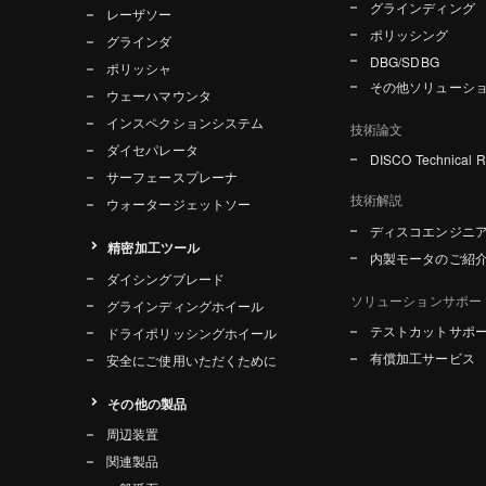
グラインディング
レーザソー
ポリッシング
グラインダ
DBG/SDBG
ポリッシャ
その他ソリューシ
ウェーハマウンタ
インスペクションシステム
技術論文
ダイセパレータ
DISCO Technical 
サーフェースプレーナ
技術解説
ウォータージェットソー
ディスコエンジニ
精密加工ツール
内製モータのご紹
ダイシングブレード
ソリューションサポー
グラインディングホイール
テストカットサポ
ドライポリッシングホイール
有償加工サービス
安全にご使用いただくために
その他の製品
周辺装置
関連製品