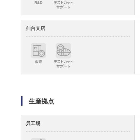
仙台支店
生産拠点
呉工場