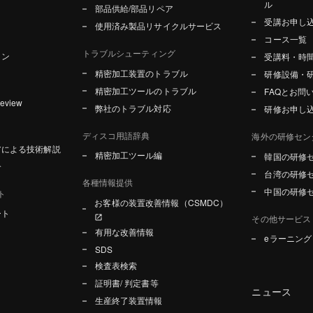
ル
部品供給/部品リペア
受講お申し
使用済み製品リサイクルサービス
コース一覧
トラブルシューティング
ョン
受講料・時
精密加工装置のトラブル
研修設備・
精密加工ツールのトラブル
FAQとお問
Review
弊社のトラブル対応
研修お申し
ディスコ用語辞典
海外の研修セン
アによる技術解説
精密加工ツール編
韓国の研修
介
台湾の研修
各種情報提供
中国の研修
ト
お客様の装置改善情報（CSMDC）
ート
その他サービス
有用な改善情報
eラーニン
SDS
検査表検索
証明書/ 判定書等
ニュース
生産終了装置情報