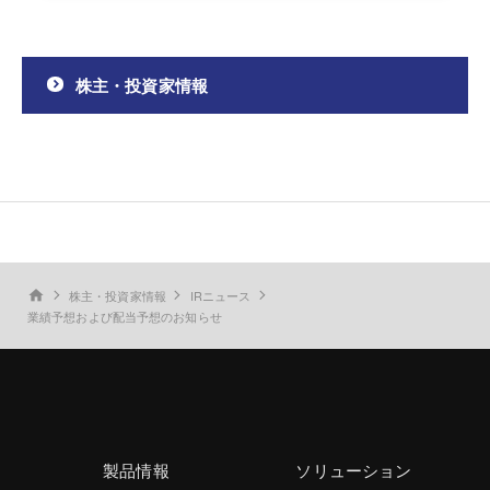
株主・投資家情報
株主・投資家情報
IRニュース
home
業績予想および配当予想のお知らせ
製品情報
ソリューション