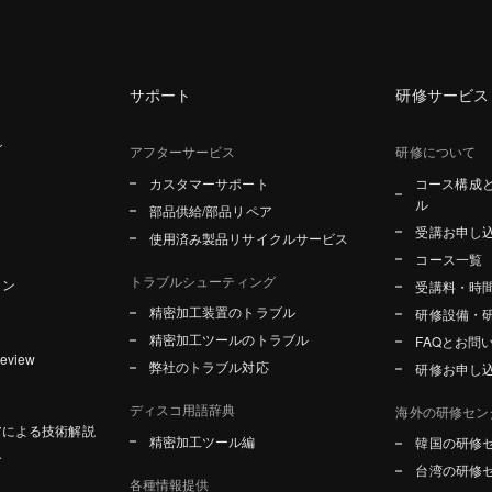
サポート
研修サービス
グ
アフターサービス
研修について
カスタマーサポート
コース構成
ル
部品供給/部品リペア
受講お申し
使用済み製品リサイクルサービス
コース一覧
トラブルシューティング
ョン
受講料・時
精密加工装置のトラブル
研修設備・
精密加工ツールのトラブル
FAQとお問
Review
弊社のトラブル対応
研修お申し
ディスコ用語辞典
海外の研修セン
アによる技術解説
精密加工ツール編
韓国の研修
介
台湾の研修
各種情報提供