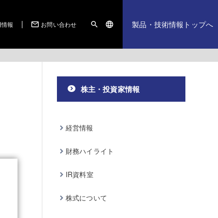
製品・技術情報トップへ
用情報
お問い合わせ
mail_outline
search
language
株主・投資家情報
経営情報
財務ハイライト
IR資料室
株式について