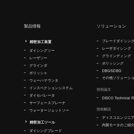
製品情報
ソリューション
ブレードダイシン
精密加工装置
レーザダイシング
ダイシングソー
グラインディング
レーザソー
ポリッシング
グラインダ
DBG/SDBG
ポリッシャ
その他ソリューシ
ウェーハマウンタ
インスペクションシステム
技術論文
ダイセパレータ
DISCO Technical 
サーフェースプレーナ
技術解説
ウォータージェットソー
ディスコエンジニ
精密加工ツール
内製モータのご紹
ダイシングブレード