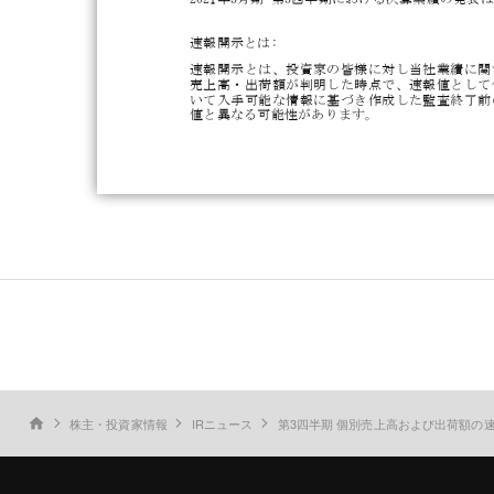
株主・投資家情報
IRニュース
第3四半期 個別売上高および出荷額の
home