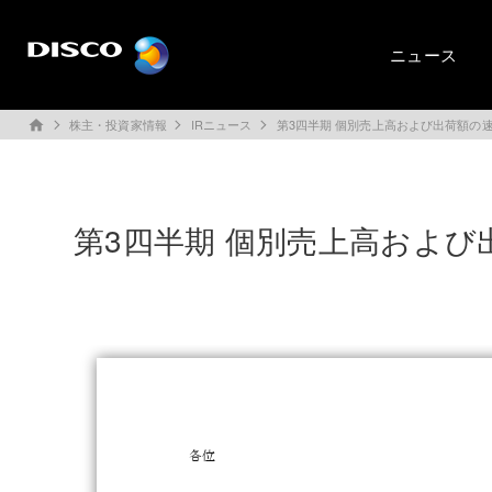
ニュース
株主・投資家情報
IRニュース
第3四半期 個別売上高および出荷額の
home
第3四半期 個別売上高およ