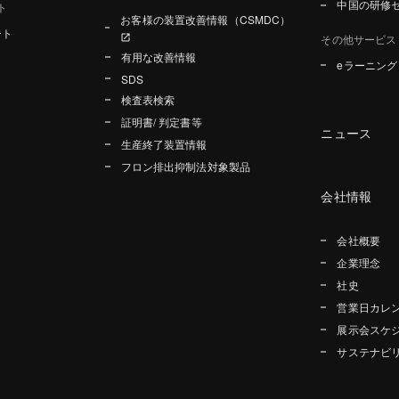
中国の研修
ト
お客様の装置改善情報（CSMDC）
ート
その他サービス
有用な改善情報
eラーニン
SDS
検査表検索
証明書/ 判定書等
ニュース
生産終了装置情報
フロン排出抑制法対象製品
会社情報
会社概要
企業理念
社史
営業日カレ
展示会スケ
サステナビ