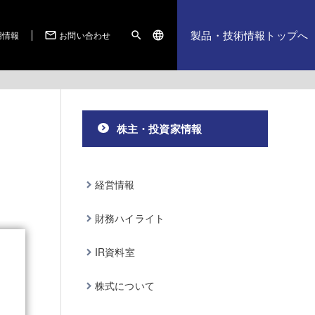
製品・技術情報トップへ
用情報
お問い合わせ
mail_outline
search
language
株主・投資家情報
経営情報
財務ハイライト
IR資料室
株式について