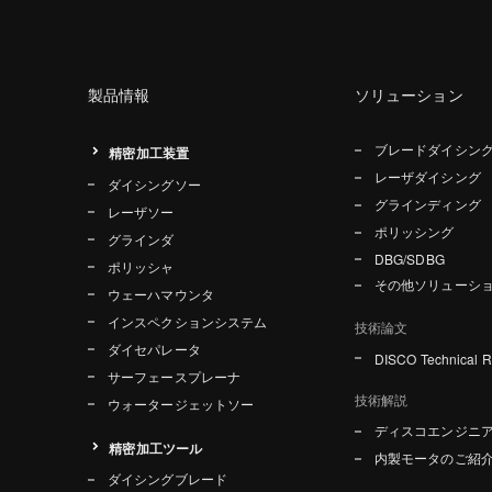
製品情報
ソリューション
ブレードダイシン
精密加工装置
レーザダイシング
ダイシングソー
グラインディング
レーザソー
ポリッシング
グラインダ
DBG/SDBG
ポリッシャ
その他ソリューシ
ウェーハマウンタ
インスペクションシステム
技術論文
ダイセパレータ
DISCO Technical 
サーフェースプレーナ
技術解説
ウォータージェットソー
ディスコエンジニ
精密加工ツール
内製モータのご紹
ダイシングブレード