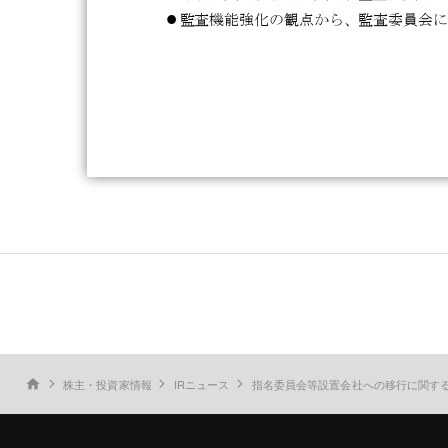
株主・投資家情報
IRニュース
指名委員会等設置会社への移行に関す
home