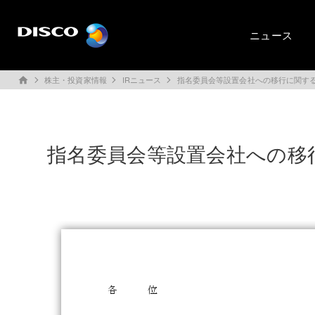
ニュース
株主・投資家情報
IRニュース
指名委員会等設置会社への移行に関す
home
指名委員会等設置会社への移