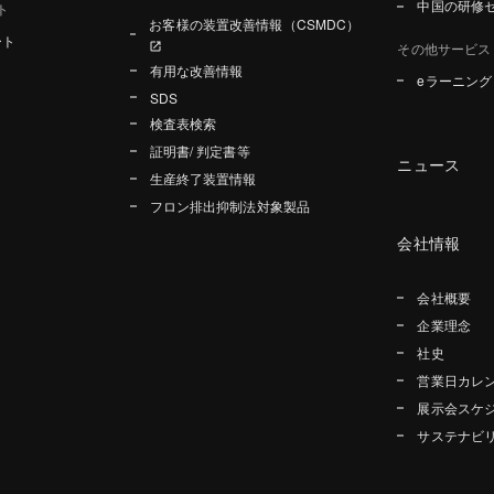
中国の研修
ト
お客様の装置改善情報（CSMDC）
ート
その他サービス
有用な改善情報
eラーニン
SDS
検査表検索
証明書/ 判定書等
ニュース
生産終了装置情報
フロン排出抑制法対象製品
会社情報
会社概要
企業理念
社史
営業日カレ
展示会スケ
サステナビ