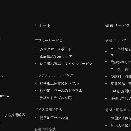
サポート
研修サービス
グ
アフターサービス
研修について
カスタマーサポート
コース構成
ル
部品供給/部品リペア
受講お申し
使用済み製品リサイクルサービス
コース一覧
トラブルシューティング
ョン
受講料・時
精密加工装置のトラブル
研修設備・
精密加工ツールのトラブル
FAQとお問
Review
弊社のトラブル対応
研修お申し
ディスコ用語辞典
海外の研修セン
アによる技術解説
精密加工ツール編
韓国の研修
介
台湾の研修
各種情報提供