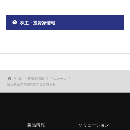
株主・投資家情報
株主・投資家情報
IRニュース
home
固定資産の取得に関するお知らせ
製品情報
ソリューション