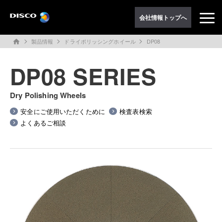
会社情報トップへ
製品情報
ドライポリッシングホイール
DP08
home
DP08 SERIES
Dry Polishing Wheels
安全にご使用いただくために
検査表検索
よくあるご相談