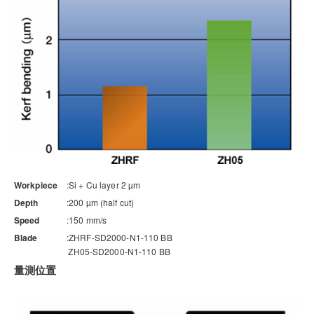
Workpiece
Si + Cu layer 2 µm
Depth
200 µm (half cut)
Speed
150 mm/s
Blade
ZHRF-SD2000-N1-110 BB
ZH05-SD2000-N1-110 BB
量測位置