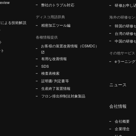
Review
弊社のトラブル対応
研修お申し
ディスコ用語辞典
海外の研修セン
アによる技術解説
精密加工ツール編
韓国の研修
介
台湾の研修
各種情報提供
中国の研修
ト
お客様の装置改善情報（CSMDC）
ート
その他サービス
有用な改善情報
eラーニン
SDS
検査表検索
証明書/ 判定書等
ニュース
生産終了装置情報
フロン排出抑制法対象製品
会社情報
会社概要
企業理念