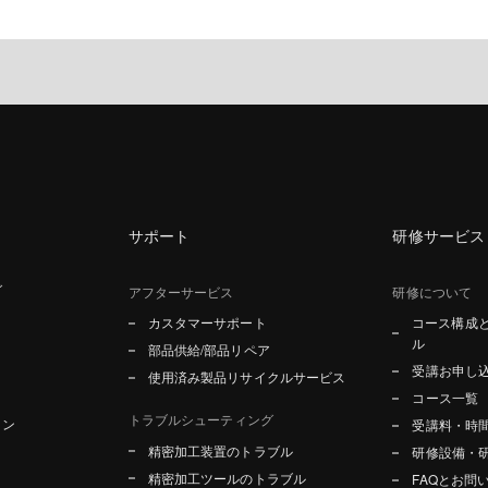
サポート
研修サービス
グ
アフターサービス
研修について
カスタマーサポート
コース構成
ル
部品供給/部品リペア
受講お申し
使用済み製品リサイクルサービス
コース一覧
トラブルシューティング
ョン
受講料・時
精密加工装置のトラブル
研修設備・
精密加工ツールのトラブル
FAQとお問