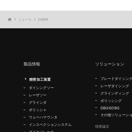
ニュース
2026年
home
製品情報
ソリューション
ブレードダイシン
精密加工装置
レーザダイシング
ダイシングソー
グラインディング
レーザソー
ポリッシング
グラインダ
DBG/SDBG
ポリッシャ
その他ソリューシ
ウェーハマウンタ
インスペクションシステム
技術論文
ダイセパレータ