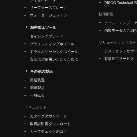
DISCO Technical 
サーフェースプレーナ
技術解説
ウォータージェットソー
ディスコエンジニ
精密加工ツール
内製モータのご紹
ダイシングブレード
ソリューションサポー
グラインディングホイール
テストカットサポ
ドライポリッシングホイール
有償加工サービス
安全にご使用いただくために
その他の製品
周辺装置
関連製品
一般砥石
ドキュメント
カタログダウンロード
取扱説明書ダウンロード
カーフチェックのコツ