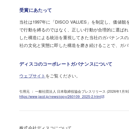
受賞にあたって
当社は1997年に「DISCO VALUES」を制定し
で行動を縛るのではなく、正しい行動が合理的に選ばれ
した構造による統治を重視してきた当社のガバナンスの
社の文化と実態に即した構造を磨き続けることで、ガバ
ディスコのコーポレートガバナンスについて
ウェブサイト
をご覧ください。
引用元 ： 一般社団法人 日本取締役協会プレスリリース (2026年1月9日
https://www.jacd.jp/news/cgoy/260109_2025-2.html
株式会社ディスコについて