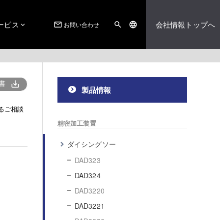
ービス
会社情報トップへ
お問い合わせ
mail_outline
search
language
書
save_alt
製品情報
るご相談
精密加工装置
ダイシングソー
DAD323
DAD324
DAD3220
DAD3221