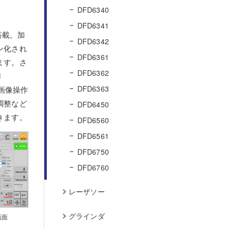
DFD6340
DFD6341
 を搭載。加
DFD6342
ン化され
DFD6361
ます。さ
DFD6362
d
DFD6363
鏡画像操作
調整など
DFD6450
きます。
DFD6560
DFD6561
DFD6750
DFD6760
レーザソー
グラインダ
画面