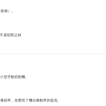
殊規格）。
他不易切割之材
超小型手動切割機。
低保養頻率，並實現了機台稼動率的提高。