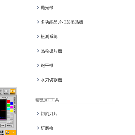
抛光機
多功能晶片框架黏貼機
檢測系統
晶粒擴片機
鉋平機
水刀切割機
精密加工工具
切割刀片
研磨輪