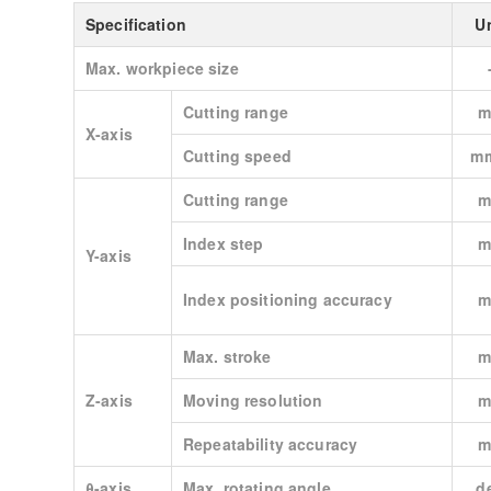
Specification
Un
Max. workpiece size
Cutting range
m
X-axis
Cutting speed
mm
Cutting range
m
Index step
m
Y-axis
Index positioning accuracy
m
Max. stroke
m
Z-axis
Moving resolution
m
Repeatability accuracy
m
θ-axis
Max. rotating angle
d