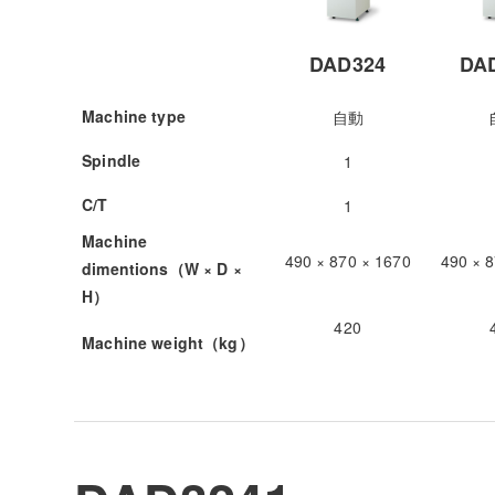
DAD324
DA
Machine type
自動
Spindle
1
C/T
1
Machine
490 × 870 × 1670
490 × 
dimentions（W × D ×
H）
420
Machine weight（kg）