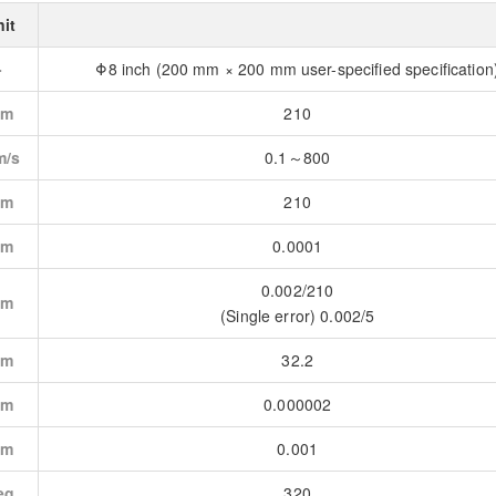
it
-
Φ8 inch (200 mm × 200 mm user-specified specification
m
210
/s
0.1～800
m
210
m
0.0001
0.002/210
m
(Single error) 0.002/5
m
32.2
m
0.000002
m
0.001
eg
320