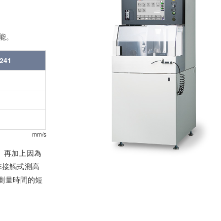
能。
241
mm/s
。再加上因為
非接觸式測高
以及測量時間的短