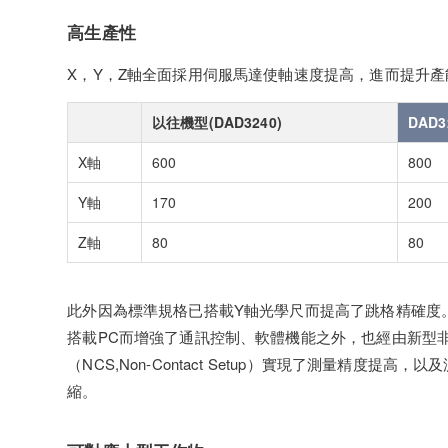
高生產性
X，Y，Z軸全面採用伺服馬達使軸速度提高，進而提升產
以往機型(DAD3240)
DAD3
X軸
600
800
Y軸
170
200
Z軸
80
80
此外因為標準規格已搭載Y軸光學尺而提高了跳格精確度
搭載PC而增強了通訊控制、軟體機能之外，也經由新型
（NCS,Non-Contact Setup）實現了測量精度提高，
縮。