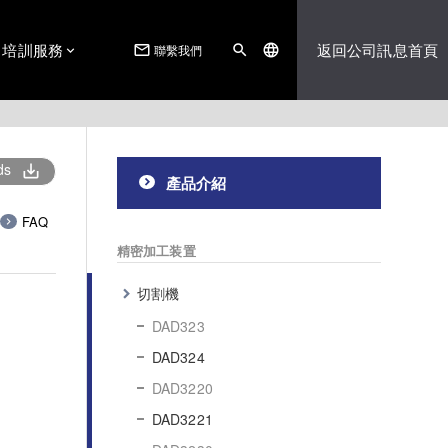
培訓服務
返回公司訊息首頁
聯繫我們
mail_outline
search
language
ds
save_alt
產品介紹
FAQ
精密加工装置
切割機
DAD323
DAD324
DAD3220
DAD3221