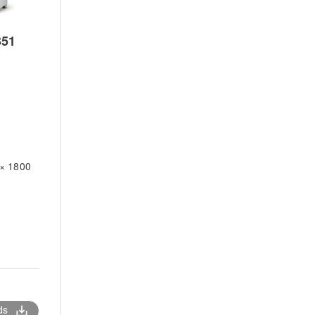
51
DAD3361
DAD3431
DAD3651
自動
自動
自動
1
1
2
1
1
1
 × 1800
880 × 1000 × 1800
730 × 900 × 1670
790 × 790 × 1
1100
600
1040
ds
save_alt