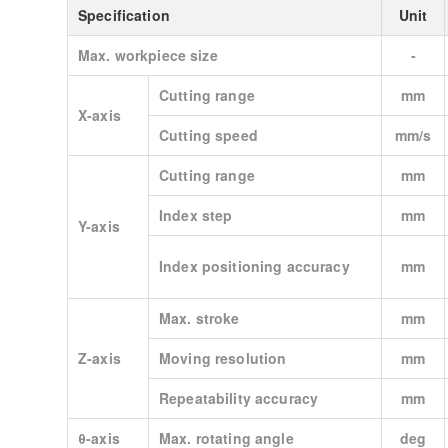
Specification
Unit
Max. workpiece size
-
Cutting range
mm
X-axis
Cutting speed
mm/s
Cutting range
mm
Index step
mm
Y-axis
Index positioning accuracy
mm
Max. stroke
mm
Z-axis
Moving resolution
mm
Repeatability accuracy
mm
θ-axis
Max. rotating angle
deg