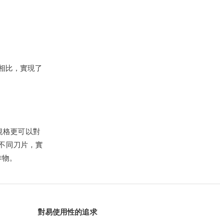
型相比，實現了
規格更可以對
裝不同刀片，實
作物。
對易使用性的追求