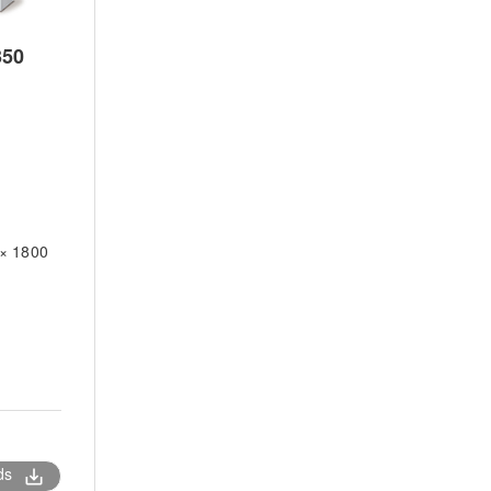
50
DAD3351
DAD3361
DAD3431
自動
自動
自動
1
1
1
1
1
1
 × 1800
880 × 1000 × 1800
880 × 1000 × 1800
730 × 900 × 1
1100
1100
600
ds
save_alt