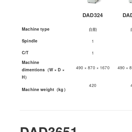
DAD324
DA
Machine type
自動
Spindle
1
C/T
1
Machine
490 × 870 × 1670
490 × 
dimentions（W × D ×
H）
420
Machine weight（kg）
DAD3651