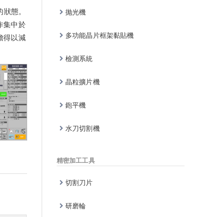
的狀態。
抛光機
作集中於
多功能晶片框架黏貼機
擔得以減
檢測系統
晶粒擴片機
鉋平機
水刀切割機
精密加工工具
切割刀片
研磨輪