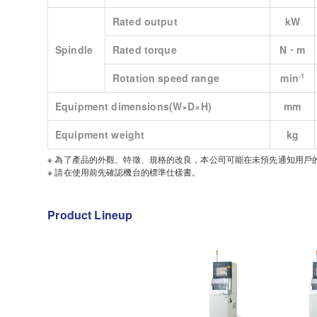
Rated output
kW
Spindle
Rated torque
N・m
Rotation speed range
min
‐1
Equipment dimensions(W×D×H)
mm
Equipment weight
kg
※ 為了產品的外觀、特徵、規格的改良，本公司可能在未預先通知用戶
※ 請在使用前先確認機台的標準仕樣書。
Product Lineup