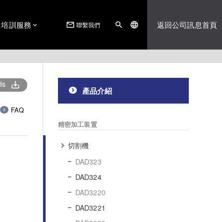
培訓服務
返回公司訊息首頁
聯繫我們
mail_outline
search
language
ds
save_alt
產品介紹
FAQ
精密加工装置
切割機
DAD323
DAD324
DAD3220
DAD3221