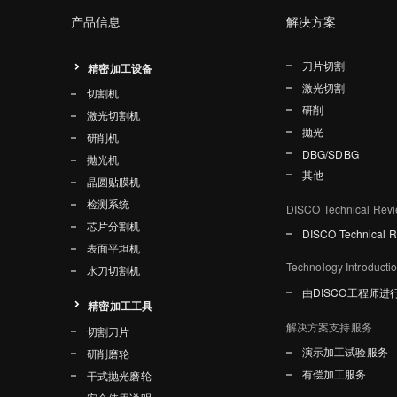
产品信息
解决方案
刀片切割
精密加工设备
激光切割
切割机
研削
激光切割机
抛光
研削机
DBG/SDBG
拋光机
其他
晶圆贴膜机
检测系统
DISCO Technical Rev
芯片分割机
DISCO Technical 
表面平坦机
Technology Introducti
水刀切割机
由DISCO工程师进
精密加工工具
解决方案支持服务
切割刀片
演示加工试验服务
研削磨轮
有偿加工服务
干式抛光磨轮