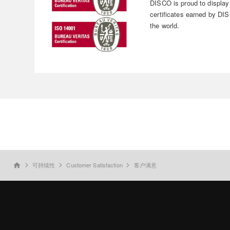
DISCO is proud to displa
certificates earned by D
the world.
可持续性
Customer Satisfaction
客户满意
home