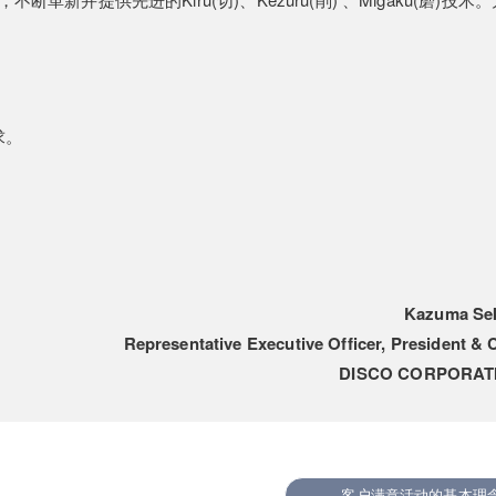
求。
。
Kazuma Se
Representative Executive Officer, President &
DISCO CORPORAT
客户满意活动的基本理