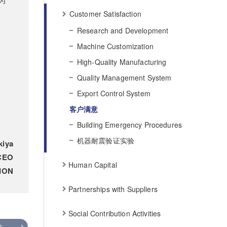
Customer Satisfaction
Research and Development
Machine Customization
High-Quality Manufacturing
Quality Management System
Export Control System
客户满意
Building Emergency Procedures
机器耐震验证实验
kiya
 CEO
Human Capital
ION
Partnerships with Suppliers
Social Contribution Activities
念