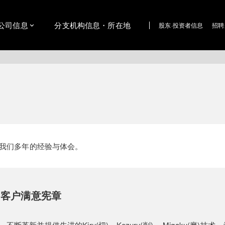
公司信息
分支机构信息・所在地
股东·投资者信息
招聘
我们多年的经验与体会。
客户满意宪章
并提供先进的Kiru(切)、Kezuru(削) 、Migaku(磨)技术。