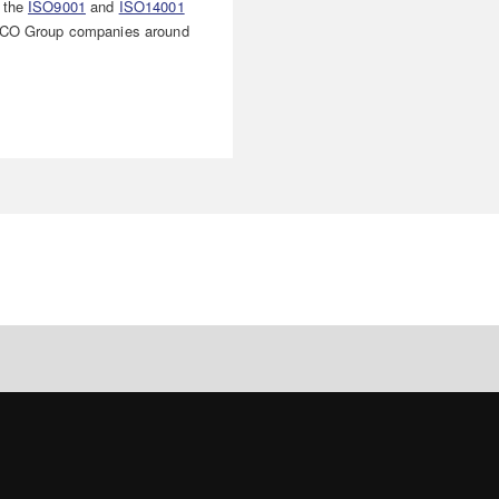
y the
ISO9001
and
ISO14001
ISCO Group companies around