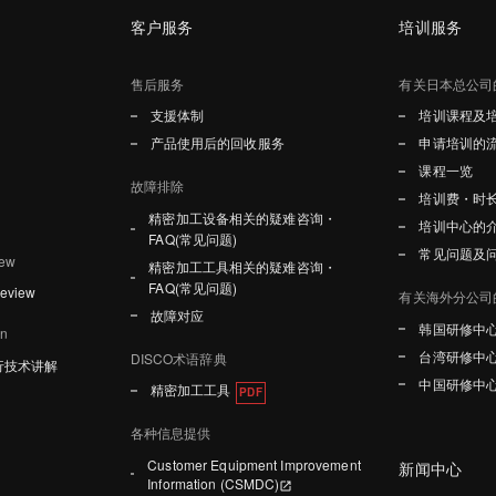
客户服务
培训服务
售后服务
有关日本总公司
支援体制
培训课程及
产品使用后的回收服务
申请培训的
课程一览
故障排除
培训费・时
精密加工设备相关的疑难咨询・
培训中心的
FAQ(常见问题)
常见问题及
iew
精密加工工具相关的疑难咨询・
FAQ(常见问题)
Review
有关海外分公司
故障对应
韩国研修中
on
台湾研修中
DISCO术语辞典
行技术讲解
中国研修中
精密加工工具
各种信息提供
Customer Equipment Improvement
新闻中心
Information (CSMDC)