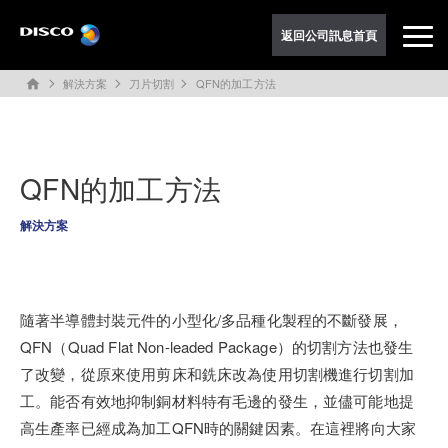
返回公司訊息首頁
解決方案
刀片切割
QFN的加工方法
home
QFN的加工方法
解決方案
隨著半導體封裝元件的小型化/多品種化製程的不斷發展，
QFN（Quad Flat Non-leaded Package）的切割方法也發生
了改變，從原來使用剪床和銑床改為使用切割機進行切割加
工。能否有效地抑制銅材料特有毛邊的發生，並儘可能地提
高生產率已經成為加工QFN時的關鍵因素。在這裡將向大家