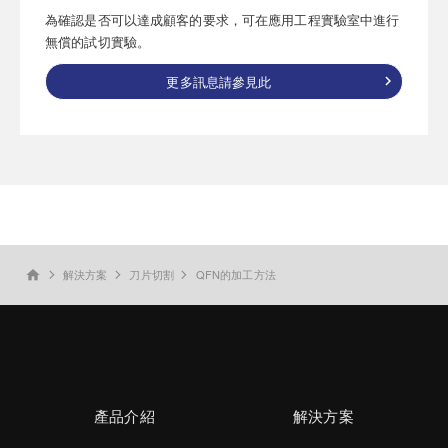
為確認是否可以達成顧客的要求，可在應用工程實驗室中進行
無償的試切實驗。
更多訊息請參見此
解決方案
刀片切割
QFN的加工方法
home
產品介紹
解決方案