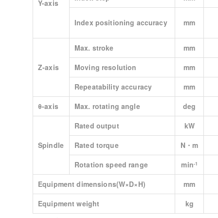
Y-axis
Index positioning accuracy
mm
Max. stroke
mm
Z-axis
Moving resolution
mm
Repeatability accuracy
mm
θ-axis
Max. rotating angle
deg
Rated output
kW
Spindle
Rated torque
N・m
Rotation speed range
min
‐1
Equipment dimensions(W×D×H)
mm
Equipment weight
kg