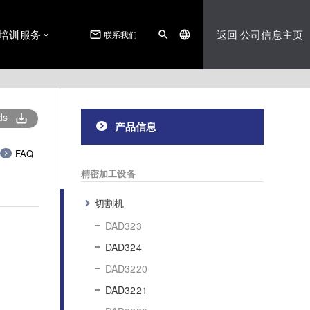
培训服务
返回 公司信息主页
联系我们
mail_outline
search
language
ds
save_alt
产品信息
FAQ
精密加工设备
切割机
DAD323
DAD324
DAD3220
DAD3221