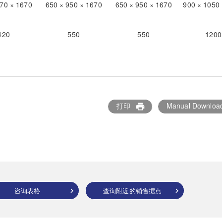
870 × 1670
650 × 950 × 1670
650 × 950 × 1670
900 × 1050
420
550
550
1200
打印
Manual Downloa
print
咨询表格
查询附近的销售据点