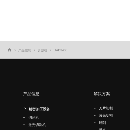
产品信息
切割机
DAD3430
home
产品信息
解决方案
刀片切割
精密加工设备
激光切割
切割机
研削
激光切割机
抛光