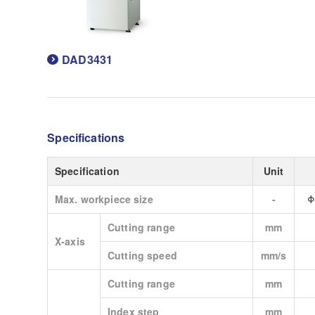
DAD3431
Specifications
Specification
Unit
Max. workpiece size
-
Φ
Cutting range
mm
X-axis
Cutting speed
mm/s
Cutting range
mm
Index step
mm